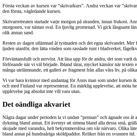
Första veckan av kursen var ”skrivarkurs”. Andra veckan var ”skrivarret
den första, vägledande kursen.
Skrivarretreaten startade varje morgon på stranden, innan frukost. An
morgonen, var nästan sval. En ljuvlig promenad. Vi gick långsamt läng
olik annan sand.
Resten av dagen utlämnad åt tystnaden och det egna skrivandet. Mer fok
ljuden utanför, den lätta vinden som rasslade runt i bladverket, fågelk
Förväntansfullt och nervöst. Att läsa upp för de andra, det som varit da
förlösande när vi väl började. Ibland tårar, mycket känslor när texten r
många utelämnande, ett galleri av fragment från allas våra liv, på olika 
Vi var bara kvinnor med undantag för Anns man som under kursen iklädde
och med Finland var representerat. En märklig upplevelse, att möta he
upplevelse jag absolut inte vill vara utan.
Det oändliga akvariet
Några dagar under perioden la vi undan ”pennan” och ägnade oss åt att 
dykning bland annat. Ett äventyr att simma bland alla dessa små, grälla 
skojade med varandra, helt bekymmerslösa om vår närvaro. Olika läten
bland annat på hundraåriga sköldpaddor. Reliker från en svunnen tid. Oc