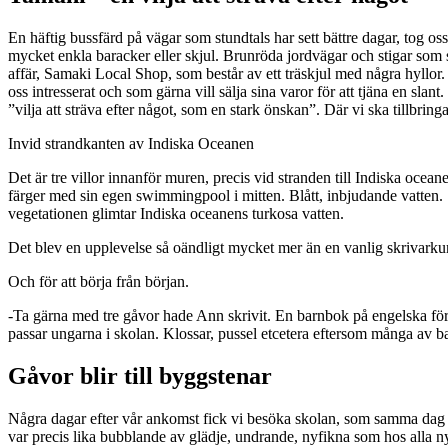
En häftig bussfärd på vägar som stundtals har sett bättre dagar, tog oss 
mycket enkla baracker eller skjul. Brunröda jordvägar och stigar som s
affär, Samaki Local Shop, som består av ett träskjul med några hyllor.
oss intresserat och som gärna vill sälja sina varor för att tjäna en s
”vilja att sträva efter något, som en stark önskan”. Där vi ska tillbringa
Invid strandkanten av Indiska Oceanen
Det är tre villor innanför muren, precis vid stranden till Indiska oce
färger med sin egen swimmingpool i mitten. Blått, inbjudande vatten. S
vegetationen glimtar Indiska oceanens turkosa vatten.
Det blev en upplevelse så oändligt mycket mer än en vanlig skrivarku
Och för att börja från början.
-Ta gärna med tre gåvor hade Ann skrivit. En barnbok på engelska för 
passar ungarna i skolan. Klossar, pussel etcetera eftersom många av ba
Gåvor blir till byggstenar
Några dagar efter vår ankomst fick vi besöka skolan, som samma dag sta
var precis lika bubblande av glädje, undrande, nyfikna som hos alla n