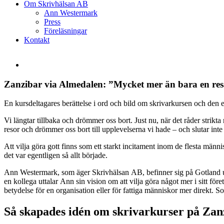
Om Skrivhälsan AB
Ann Westermark
Press
Föreläsningar
Kontakt
Visa
större
bild
Zanzibar via Almedalen: ”Mycket mer än bara en resa
En kursdeltagares berättelse i ord och bild om skrivarkursen och den e
Vi längtar tillbaka och drömmer oss bort. Just nu, när det råder strikta re
resor och drömmer oss bort till upplevelserna vi hade – och slutar int
Att vilja göra gott finns som ett starkt incitament inom de flesta männis
det var egentligen så allt började.
Ann Westermark, som äger Skrivhälsan AB, befinner sig på Gotland u
en kollega uttalar Ann sin vision om att vilja göra något mer i sitt fö
betydelse för en organisation eller för fattiga människor mer direkt. 
Så skapades idén om skrivarkurser på Zan