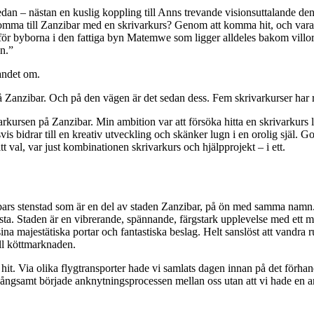
dan – nästan en kuslig koppling till Anns trevande visionsuttalande de
ma till Zanzibar med en skrivarkurs? Genom att komma hit, och vara här
 för byborna i den fattiga byn Matemwe som ligger alldeles bakom villor
en.”
andet om.
å Zanzibar. Och på den vägen är det sedan dess. Fem skrivarkurser har r
rkursen på Zanzibar. Min ambition var att försöka hitta en skrivarkurs l
 bidrar till en kreativ utveckling och skänker lugn i en orolig själ. Goo
 val, var just kombinationen skrivarkurs och hjälpprojekt – i ett.
ars stenstad som är en del av staden Zanzibar, på ön med samma namn. 
. Staden är en vibrerande, spännande, färgstark upplevelse med ett my
na majestätiska portar och fantastiska beslag. Helt sanslöst att vandra ru
ill köttmarknaden.
at hit. Via olika flygtransporter hade vi samlats dagen innan på det för
. Långsamt började anknytningsprocessen mellan oss utan att vi hade en