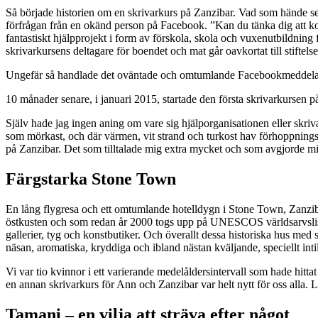
Så började historien om en skrivarkurs på Zanzibar. Vad som hände se
förfrågan från en okänd person på Facebook. ”Kan du tänka dig att kom
fantastiskt hjälpprojekt i form av förskola, skola och vuxenutbildning
skrivarkursens deltagare för boendet och mat går oavkortat till stiftels
Ungefär så handlade det oväntade och omtumlande Facebookmeddel
10 månader senare, i januari 2015, startade den första skrivarkursen p
Själv hade jag ingen aning om vare sig hjälporganisationen eller skriva
som mörkast, och där värmen, vit strand och turkost hav förhoppningsvis
på Zanzibar. Det som tilltalade mig extra mycket och som avgjorde mitt
Färgstarka Stone Town
En lång flygresa och ett omtumlande hotelldygn i Stone Town, Zanzib
östkusten och som redan år 2000 togs upp på UNESCOS världsarvslista
gallerier, tyg och konstbutiker. Och överallt dessa historiska hus med si
näsan, aromatiska, kryddiga och ibland nästan kväljande, speciellt int
Vi var tio kvinnor i ett varierande medelåldersintervall som hade hitt
en annan skrivarkurs för Ann och Zanzibar var helt nytt för oss alla
Tamani – en vilja att sträva efter något