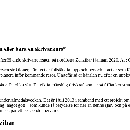
 eller bara en skrivarkurs”
fterföljande skrivarretreaten på nordöstra Zanzibar i januari 2020. Av: 
serestriktioner, när livet är fullständigt upp och ner och inget är som förr,
e planera inför kommande resor. Ungefär så är känslan nu efter en upple
kor. På olika sätt. En viktig mänsklig drivkraft som är så fiffigt konstru
nder Almedalsveckan. Det är i juli 2013 i samband med ett projekt o
retag, något gott – som kunde få betydelse för fler än henne själv och på
Som skapar ett bestående mervärde.
zibar