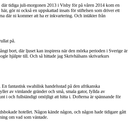
n där tidiga juli-morgonen 2013 i Visby för på våren 2014 kom en
, gör ni också en uppskattad insats för stiftelsen som driver ett
na där ni kommer att ha er inkvartering. Och intäkter från
ullat på.
ångt bort, där ljuset kan inspirera när den mörka perioden i Sverige är
gle hjälpte till. Och så hittade jag Skrivhälsans skrivarkurs
En fantastisk swahilisk handelsstad på den afrikanska
ller av vimlande gränder och små, smala gator, fyllda av
nt i och fullständigt omöjligt att hitta i. Dofterna är spännande för
handsbokade hotellet. Någon kände någon, och någon hade tidigare gått
 aning om vad som väntade.