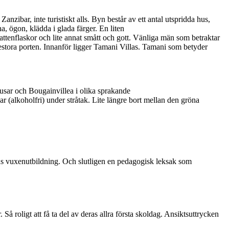
anzibar, inte turistiskt alls. Byn består av ett antal utspridda hus,
, ögon, klädda i glada färger. En liten
attenflaskor och lite annat smått och gott. Vänliga män som betraktar
ttestora porten. Innanför ligger Tamani Villas. Tamani som betyder
kusar och Bougainvillea i olika sprakande
r (alkoholfri) under stråtak. Lite längre bort mellan den gröna
sens vuxenutbildning. Och slutligen en pedagogisk leksak som
 roligt att få ta del av deras allra första skoldag. Ansiktsuttrycken