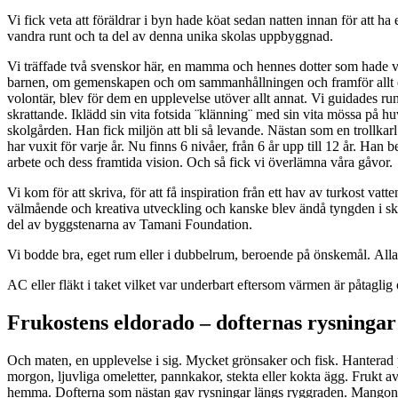
Vi fick veta att föräldrar i byn hade köat sedan natten innan för att ha e
vandra runt och ta del av denna unika skolas uppbyggnad.
Vi träffade två svenskor här, en mamma och hennes dotter som hade v
barnen, om gemenskapen och om sammanhållningen och framför allt om att
volontär, blev för dem en upplevelse utöver allt annat. Vi guidades 
skrattande. Iklädd sin vita fotsida ¨klänning¨ med sin vita mössa på huv
skolgården. Han fick miljön att bli så levande. Nästan som en trollk
har vuxit för varje år. Nu finns 6 nivåer, från 6 år upp till 12 år. Ha
arbete och dess framtida vision. Och så fick vi överlämna våra gåvor.
Vi kom för att skriva, för att få inspiration från ett hav av turkost va
välmående och kreativa utveckling och kanske blev ändå tyngden i skri
del av byggstenarna av Tamani Foundation.
Vi bodde bra, eget rum eller i dubbelrum, beroende på önskemål. Alla 
AC eller fläkt i taket vilket var underbart eftersom värmen är påtaglig
Frukostens eldorado – dofternas rysningar
Och maten, en upplevelse i sig. Mycket grönsaker och fisk. Hanterad på s
morgon, ljuvliga omeletter, pannkakor, stekta eller kokta ägg. Frukt 
hemma. Dofterna som nästan gav rysningar längs ryggraden. Mangon, a