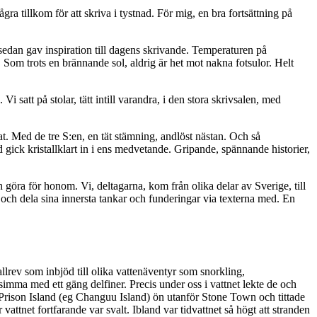
a tillkom för att skriva i tystnad. För mig, en bra fortsättning på
sedan gav inspiration till dagens skrivande. Temperaturen på
Som trots en brännande sol, aldrig är het mot nakna fotsulor. Helt
att på stolar, tätt intill varandra, i den stora skrivsalen, med
rat. Med de tre S:en, en tät stämning, andlöst nästan. Och så
rd gick kristallklart in i ens medvetande. Gripande, spännande historier,
 göra för honom. Vi, deltagarna, kom från olika delar av Sverige, till
och dela sina innersta tankar och funderingar via texterna med. En
llrev som inbjöd till olika vattenäventyr som snorkling,
 simma med ett gäng delfiner. Precis under oss i vattnet lekte de och
Prison Island (eg Changuu Island) ön utanför Stone Town och tittade
attnet fortfarande var svalt. Ibland var tidvattnet så högt att stranden