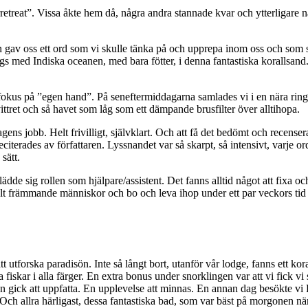
reat”. Vissa åkte hem då, några andra stannade kvar och ytterligare någr
n gav oss ett ord som vi skulle tänka på och upprepa inom oss och som 
s med Indiska oceanen, med bara fötter, i denna fantastiska korallsand. 
us på ”egen hand”. På seneftermiddagarna samlades vi i en nära ring. Vi s
vittret och så havet som låg som ett dämpande brusfilter över alltihopa.
gens jobb. Helt frivilligt, självklart. Och att få det bedömt och recense
eciterades av författaren. Lyssnandet var så skarpt, så intensivt, varje o
sätt.
 sig rollen som hjälpare/assistent. Det fanns alltid något att fixa och
lt främmande människor och bo och leva ihop under ett par veckors tid 
utforska paradisön. Inte så långt bort, utanför vår lodge, fanns ett kora
fiskar i alla färger. En extra bonus under snorklingen var att vi fick vi
 gick att uppfatta. En upplevelse att minnas. En annan dag besökte vi 
h allra härligast, dessa fantastiska bad, som var bäst på morgonen när v