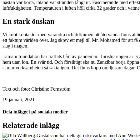
nästan var borta, ibland var stranden långt ut. Fascinerande med eff
luftfuktigheten. Temperaturen i luften höll cirka 32 grader och i vattn
En stark önskan
Vi knöt kontakter med varandra och drömmen att återvända finns alltid n
ett faktum världen över. Jag skrev ett mejl till Mr. Mohamed för att
slag i magen.
Tamani foundation har träffats hårt av pandemin. Turistnäringen är rygg
hem utan lön. En svår tid. Och försiktigt ska nu Zanzibar börja öppna 
startar verksamheten så sakta igen. Det finns hopp om ljusare dagar. O
Text och foto: Christine Fernström
19 januari, 2021
|
Dela inlägget på sociala medier
Facebook
Twitter
Reddit
LinkedIn
Tumblr
Pinterest
Vk
E-
Relaterade inlägg
post