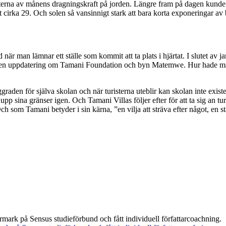
ekterna av månens dragningskraft på jorden. Längre fram på dagen kund
et cirka 29. Och solen så vansinnigt stark att bara korta exponeringar av
är man lämnar ett ställe som kommit att ta plats i hjärtat. I slutet av 
 få en uppdatering om Tamani Foundation och byn Matemwe. Hur hade man 
raden för själva skolan och när turisterna uteblir kan skolan inte existe
upp sina gränser igen. Och Tamani Villas följer efter för att ta sig an 
ch som Tamani betyder i sin kärna, ”en vilja att sträva efter något, en s