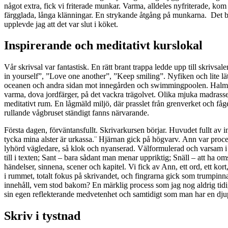
något extra, fick vi friterade munkar. Varma, alldeles nyfriterade, kom
färgglada, långa klänningar. En strykande åtgång på munkarna. Det ble
upplevde jag att det var slut i köket.
Inspirerande och meditativt kurslokal
Vår skrivsal var fantastisk. En rätt brant trappa ledde upp till skriv
in yourself”, ”Love one another”, ”Keep smiling”. Nyfiken och lite lät
oceanen och andra sidan mot innegården och swimmingpoolen. Halmtak ö
varma, dova jordfärger, på det vackra trägolvet. Olika mjuka madrasser 
meditativt rum. En lågmäld miljö, där prasslet från grenverket och fåg
rullande vågbruset ständigt fanns närvarande.
Första dagen, förväntansfullt. Skrivarkursen börjar. Huvudet fullt av i
tycka mina alster är urkassa.¨ Hjärnan gick på högvarv. Ann var process
lyhörd vägledare, så klok och nyanserad. Välformulerad och varsam i r
till i texten; Sant – bara sådant man menar uppriktig; Snäll – att ha o
händelser, sinnena, scener och kapitel. Vi fick av Ann, ett ord, ett ko
i rummet, totalt fokus på skrivandet, och fingrarna gick som trumpin
innehåll, vem stod bakom? En märklig process som jag nog aldrig tidig
sin egen reflekterande medvetenhet och samtidigt som man har en djup
Skriv i tystnad