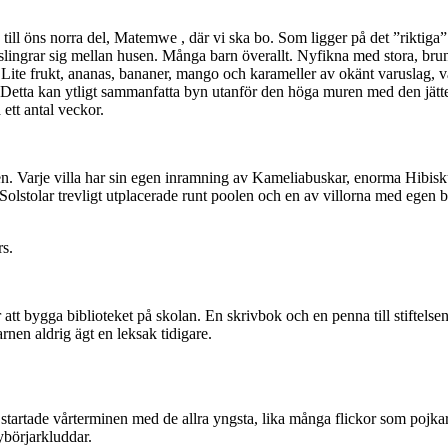
till öns norra del, Matemwe , där vi ska bo. Som ligger på det ”riktiga” Z
lingrar sig mellan husen. Många barn överallt. Nyfikna med stora, bruna
 Lite frukt, ananas, bananer, mango och karameller av okänt varuslag, v
lant. Detta kan ytligt sammanfatta byn utanför den höga muren med den jä
 ett antal veckor.
anen. Varje villa har sin egen inramning av Kameliabuskar, enorma Hibis
olstolar trevligt utplacerade runt poolen och en av villorna med egen ba
rs.
att bygga biblioteket på skolan. En skrivbok och en penna till stiftel
rnen aldrig ägt en leksak tidigare.
rtade vårterminen med de allra yngsta, lika många flickor som pojkar. Så
ybörjarkluddar.