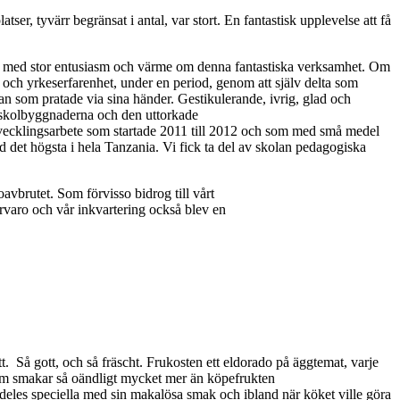
atser, tyvärr begränsat i antal, var stort. En fantastisk upplevelse att få
ade med stor entusiasm och värme om denna fantastiska verksamhet. Om
p och yrkeserfarenhet, under en period, genom att själv delta som
n som pratade via sina händer. Gestikulerande, ivrig, glad och
ill skolbyggnaderna och den uttorkade
utvecklingsarbete som startade 2011 till 2012 och som med små medel
nd det högsta i hela Tanzania. Vi fick ta del av skolan pedagogiska
oavbrutet. Som förvisso bidrog till vårt
rvaro och vår inkvartering också blev en
ätt. Så gott, och så fräscht. Frukosten ett eldorado på äggtemat, varje
 som smakar så oändligt mycket mer än köpefrukten
eles speciella med sin makalösa smak och ibland när köket ville göra