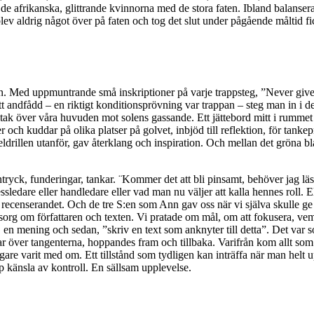
 de afrikanska, glittrande kvinnorna med de stora faten. Ibland balanser
v aldrig något över på faten och tog det slut under pågående måltid fi
salen. Med uppmuntrande små inskriptioner på varje trappsteg, ”Never giv
t andfådd – en riktigt konditionsprövning var trappan – steg man in i de
ver våra huvuden mot solens gassande. Ett jättebord mitt i rummet med 
och kuddar på olika platser på golvet, inbjöd till reflektion, för tanke
eldrillen utanför, gav återklang och inspiration. Och mellan det gröna b
ntryck, funderingar, tankar. ¨Kommer det att bli pinsamt, behöver jag lä
ledare eller handledare eller vad man nu väljer att kalla hennes roll. E
ecenserandet. Och de tre S:en som Ann gav oss när vi själva skulle ge å
msorg om författaren och texten. Vi pratade om mål, om att fokusera, vem 
rt, en mening och sedan, ”skriv en text som anknyter till detta”. Det var 
nar över tangenterna, hoppandes fram och tillbaka. Varifrån kom allt 
are varit med om. Ett tillstånd som tydligen kan inträffa när man helt 
 känsla av kontroll. En sällsam upplevelse.