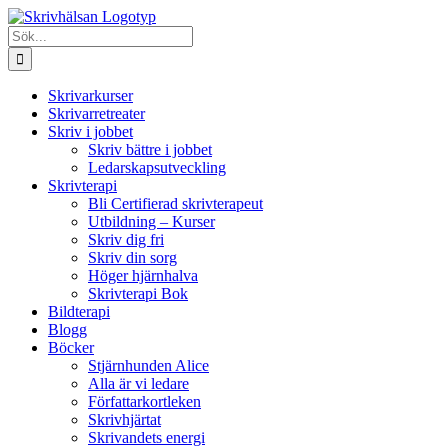
Fortsätt
till
Sök
innehållet
efter:
Skrivarkurser
Skrivarretreater
Skriv i jobbet
Skriv bättre i jobbet
Ledarskapsutveckling
Skrivterapi
Bli Certifierad skrivterapeut
Utbildning – Kurser
Skriv dig fri
Skriv din sorg
Höger hjärnhalva
Skrivterapi Bok
Bildterapi
Blogg
Böcker
Stjärnhunden Alice
Alla är vi ledare
Författarkortleken
Skrivhjärtat
Skrivandets energi