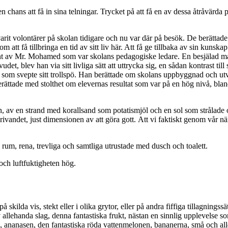
n chans att få in sina telningar. Trycket på att få en av dessa åtråvärda pl
arit volontärer på skolan tidigare och nu var där på besök. De berätt
 få tillbringa en tid av sitt liv här. Att få ge tillbaka av sin kunska
runt av Mr. Mohamed som var skolans pedagogiske ledare. En besjälad ma
udet, blev han via sitt livliga sätt att uttrycka sig, en sådan kontrast t
arl som svepte sitt trollspö. Han berättade om skolans uppbyggnad och 
n berättade med stolthet om elevernas resultat som var på en hög nivå, bla
tten, av en strand med korallsand som potatismjöl och en sol som strålade 
vandet, just dimensionen av att göra gott. Att vi faktiskt genom vår nä
rum, rena, trevliga och samtliga utrustade med dusch och toalett.
 och luftfuktigheten hög.
kilda vis, stekt eller i olika grytor, eller på andra fiffiga tillagningss
av allehanda slag, denna fantastiska frukt, nästan en sinnlig upplevelse
nanasen, den fantastiska röda vattenmelonen, bananerna, små och alld