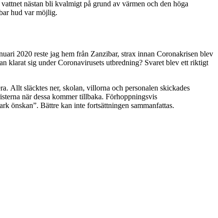
e vattnet nästan bli kvalmigt på grund av värmen och den höga
 bar hud var möjlig.
januari 2020 reste jag hem från Zanzibar, strax innan Coronakrisen blev
klarat sig under Coronavirusets utbredning? Svaret blev ett riktigt
ra. Allt släcktes ner, skolan, villorna och personalen skickades
turisterna när dessa kommer tillbaka. Förhoppningsvis
tark önskan”. Bättre kan inte fortsättningen sammanfattas.