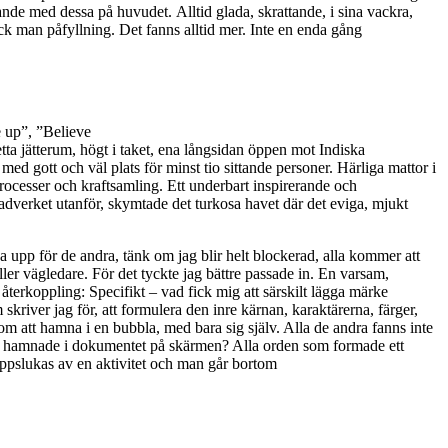
ande med dessa på huvudet. Alltid glada, skrattande, i sina vackra,
ck man påfyllning. Det fanns alltid mer. Inte en enda gång
e up”, ”Believe
tta jätterum, högt i taket, ena långsidan öppen mot Indiska
gott och väl plats för minst tio sittande personer. Härliga mattor i
processer och kraftsamling. Ett underbart inspirerande och
ladverket utanför, skymtade det turkosa havet där det eviga, mjukt
sa upp för de andra, tänk om jag blir helt blockerad, alla kommer att
ller vägledare. För det tyckte jag bättre passade in. En varsam,
terkoppling: Specifikt – vad fick mig att särskilt lägga märke
skriver jag för, att formulera den inre kärnan, karaktärerna, färger,
som att hamna i en bubbla, med bara sig själv. Alla de andra fanns inte
som hamnade i dokumentet på skärmen? Alla orden som formade ett
uppslukas av en aktivitet och man går bortom