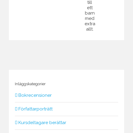
saknar
liv”
som
djupt
sin
ensam
mänskliga.
pappa.
mamma
till
ett
barn
med
extra
allt.
Inläggskategorier
Bokrecensioner
Författarporträtt
Kursdeltagare berättar