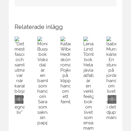
post
Relaterade inlägg
Lena
Isabella
Monika
”Det
Katarina
Lind
Murrays
Busses
mest
Wiberg
Törnbergs
kärleksroman
bok
fascinerande
Hedmans
bok
En
Viskarnas
och
skönlitterära
Hela
stund
dal
samtidigt
roman
jävla
på
är
utmanande
Pojken
alfabetet
jorden
en
var
på
är
handlar
barnbok
när
klippan
en
om
som
karaktärerna
handlar
verklighetsbaserad
livet
handlar
började
om
feelgood-
och
om
leva
ett
bok
skönheten
Sara
sina
familjedrama.
om
i
som
egna
livet
det