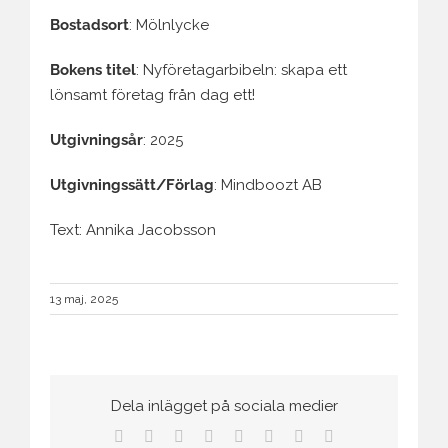
Bostadsort
: Mölnlycke
Bokens titel
: Nyföretagarbibeln: skapa ett
lönsamt företag från dag ett!
Utgivningsår
: 2025
Utgivningssätt/Förlag
: Mindboozt AB
Text: Annika Jacobsson
13 maj, 2025
Dela inlägget på sociala medier
Facebook
Twitter
Reddit
LinkedIn
Tumblr
Pinterest
Vk
E-