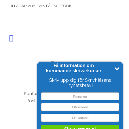
GILLA SKRIVHÄLSAN PÅ FACEBOOK
Få information om
kommande skrivarkurser
Skrivhälsan AB
Tel. 0705-13 24 56
Skriv upp dig för Skrivhälsans
nyhetsbrev!
info@skrivhalsan.se
Kontor & Ateljé: Såggatan 46, Göteborg
Post: Såggatan 20E, 414 58 Göteborg