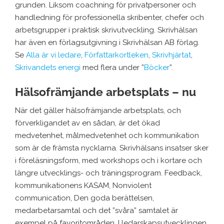
grunden. Liksom coachning för privatpersoner och
handledning för professionella skribenter, chefer och
arbetsgrupper i praktisk skrivutveckling. Skrivhälsan
har även en förlagsutgivning i Skrivhälsan AB förlag.
Se
Alla är vi ledare
,
Författarkortleken
,
Skrivhjärtat
,
Skrivandets energi
med flera under ”
Böcker
”.
Hälsofrämjande arbetsplats – nu
När det gäller hälsofrämjande arbetsplats, och
förverkligandet av en sådan, är det ökad
medvetenhet, målmedvetenhet och kommunikation
som är de främsta nycklarna. Skrivhälsans insatser sker
i föreläsningsform, med workshops och i kortare och
längre utvecklings- och träningsprogram. Feedback,
kommunikationens KASAM, Nonviolent
communication, Den goda berättelsen,
medarbetarsamtal och det ”svåra” samtalet är
exempel på favoritområden. I ledarskapsutvecklingen