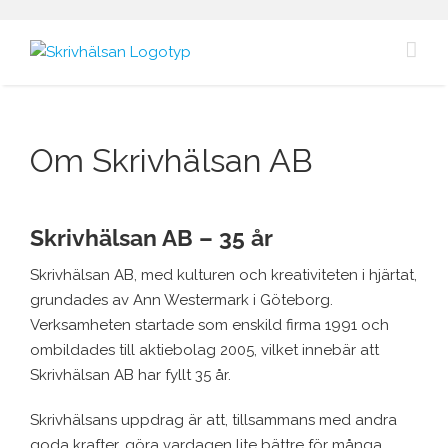
Fortsätt
till
innehållet
Om Skrivhälsan AB
Skrivhälsan AB – 35 år
Skrivhälsan AB, med kulturen och kreativiteten i hjärtat,
grundades av Ann Westermark i Göteborg.
Verksamheten startade som enskild firma 1991 och
ombildades till aktiebolag 2005, vilket innebär att
Skrivhälsan AB har fyllt 35 år.
Skrivhälsans uppdrag är att, tillsammans med andra
goda krafter, göra vardagen lite bättre för många,