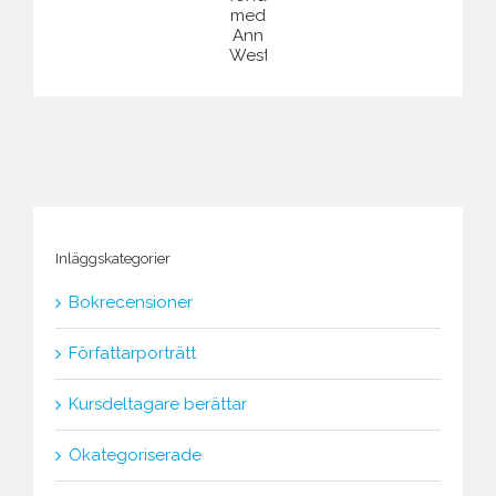
för
i
författarcoachning.
Ann
Åsa
Westermark.
samt
individuell
författarcoachning
med
Ann
Westermark.
Inläggskategorier
Bokrecensioner
Författarporträtt
Kursdeltagare berättar
Okategoriserade