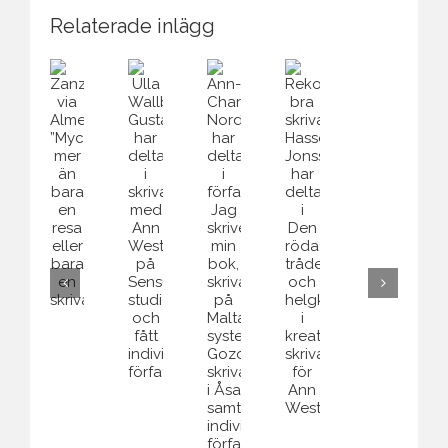
Relaterade inlägg
Rekomme
bra
Ann-
skrivarkur
Rekommenderar
Charlotte
Ulla
Ulla
Zanzibar
bra
Nordenson
Åström
Wallberg-
via
skrivarkurs.
har
har
Gustafsson
Almedalen:
Hasse
deltagit
gått
har
”Mycket
Jonsson
i
skrivarku
deltagit
mer
har
författarkursen
på
i
än
deltagit
Jag
Maltas
skrivarkurs
bara
i
skriver
systerö
med
en
Den
min
Gozo.
Ann
resa
röda
bok,
Westermark
eller
tråden
skrivarkurs
på
bara
och
på
Sensus
en
helgkurs
Maltas
studieförbund
skrivarkurs”
i
systerö
och
kreativt
Gozo,
fått
skrivande
skrivarretreat
individuell