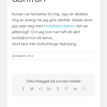
Kursen var fantastisk för mig. Jag var alldeles
hög av energi när jag gick därifrån. Sedan skrev
jag varje dag med
Författarkortleken
, det var
jätteroligt! Och jag som har haft ett sånt
motstånd mot att skriva...
Stort tack från Sofia Ekinge, Nyköping
31 augusti, 2013
Dela inlägget på sociala medier
Facebook
Twitter
Reddit
LinkedIn
Tumblr
Pinterest
Vk
E-
post