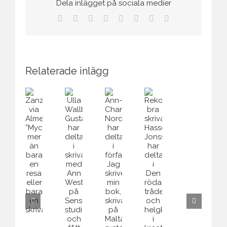
Dela inlägget på sociala medier
Facebook
Twitter
Reddit
LinkedIn
Tumblr
Pinterest
Vk
E-
post
Relaterade inlägg
Rekomme
bra
Ann-
skrivarkur
Rekommenderar
Charlotte
Ulla
Ulla
Zanzibar
bra
Nordenson
Åström
Wallberg-
via
skrivarkurs.
har
har
Gustafsson
Almedalen:
Hasse
deltagit
gått
har
”Mycket
Jonsson
i
skrivarku
deltagit
mer
har
författarkursen
på
i
än
deltagit
Jag
Maltas
skrivarkurs
bara
i
skriver
systerö
med
en
Den
min
Gozo.
Ann
resa
röda
bok,
Westermark
eller
tråden
skrivarkurs
på
bara