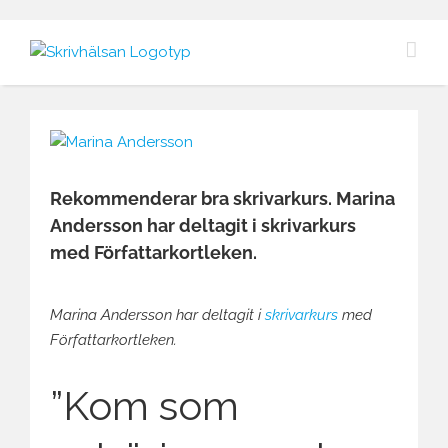
Fortsätt
till
innehållet
Visa
större
bild
Rekommenderar bra skrivarkurs. Marina
Andersson har deltagit i skrivarkurs
med Författarkortleken.
Marina Andersson har deltagit i
skrivarkurs
med
Författarkortleken.
”Kom som