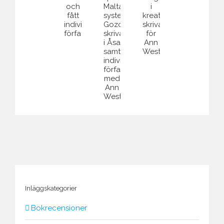
eller
tråden
skrivarkurs
på
bara
och
på
Sensus
en
helgkurs
Maltas
studieförbund
skrivarkurs”
i
systerö
och
kreativt
Gozo,
fått
skrivande
skrivarretreat
individuell
för
i
författarcoachning.
Ann
Åsa
Westermark.
samt
individuell
författarcoachning
med
Ann
Westermark.
Inläggskategorier
Bokrecensioner