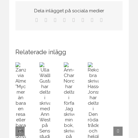
Dela inlägget på sociala medier
Facebook
Twitter
Reddit
LinkedIn
Tumblr
Pinterest
Vk
E-
post
Relaterade inlägg
Rekomme
bra
Ann-
skrivarkur
Rekommenderar
Charlotte
Ulla
Ulla
Zanzibar
bra
Nordenson
Åström
Wallberg-
via
skrivarkurs.
har
har
Gustafsson
Almedalen:
Hasse
deltagit
gått
har
”Mycket
Jonsson
i
skrivarku
deltagit
mer
har
författarkursen
på
i
än
deltagit
Jag
Maltas
skrivarkurs
bara
i
skriver
systerö
med
en
Den
min
Gozo.
Ann
resa
röda
bok,
Westermark