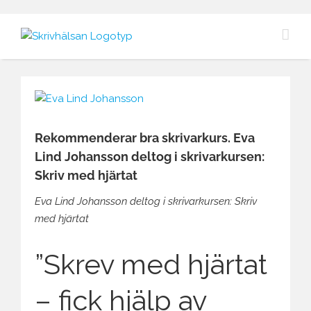
Fortsätt
till
innehållet
Visa
större
bild
Rekommenderar bra skrivarkurs. Eva
Lind Johansson deltog i skrivarkursen:
Skriv med hjärtat
Eva Lind Johansson deltog i skrivarkursen: Skriv
med hjärtat
”Skrev med hjärtat
– fick hjälp av