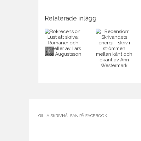
Relaterade inlägg
Bokrecension:
Recension:
Bokrecensi
Lust att
Skrivandets
KONSTEN
skriva:
energi –
ATT DÖDA
Romaner
skriv i
– Så skriver
och
strömmen
du en
noveller av
mellan känt
kriminalro
Lars Åke
och okänt
av Sören
Augustsson
av Ann
Bondeson
Westermark
GILLA SKRIVHÄLSAN PÅ FACEBOOK