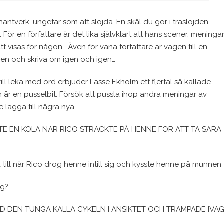
antverk, ungefär som att slöjda. En skål du gör i träslöjden
 För en författare är det lika självklart att hans scener, meninga
t visas för någon… Även för vana författare är vägen till en
igen och skriva om igen och igen…
ll leka med ord erbjuder Lasse Ekholm ett flertal så kallade
n är en pusselbit. Försök att pussla ihop andra meningar av
 lägga till några nya.
TE EN KOLA NÄR RICO STRÄCKTE PÅ HENNE FÖR ATT TA SARA
a till när Rico drog henne intill sig och kysste henne på munnen
ng?
D DEN TUNGA KALLA CYKELN I ANSIKTET OCH TRAMPADE IVÄ