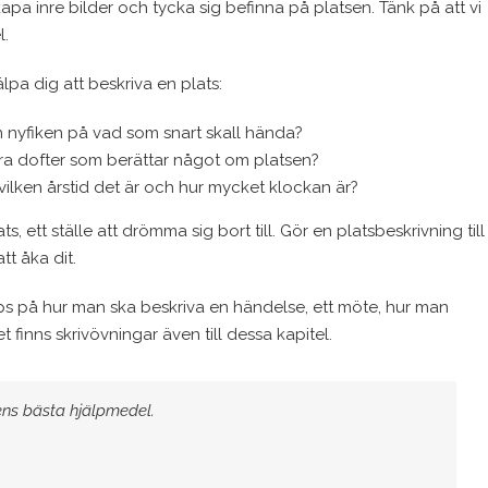
skapa inre bilder och tycka sig befinna på platsen. Tänk på att vi
l.
pa dig att beskriva en plats:
 nyfiken på vad som snart skall hända?
ra dofter som berättar något om platsen?
vilken årstid det är och hur mycket klockan är?
ats, ett ställe att drömma sig bort till. Gör en platsbeskrivning till
t åka dit.
ips på hur man ska beskriva en händelse, ett möte, hur man
finns skrivövningar även till dessa kapitel.
rens bästa hjälpmedel.