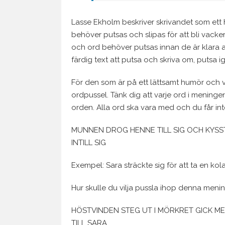
Lasse Ekholm beskriver skrivandet som ett h
behöver putsas och slipas för att bli vacker.
och ord behöver putsas innan de är klara at
färdig text att putsa och skriva om, putsa 
För den som är på ett lättsamt humör och vi
ordpussel. Tänk dig att varje ord i meninge
orden. Alla ord ska vara med och du får inte
MUNNEN DROG HENNE TILL SIG OCH KYSS
INTILL SIG
Exempel: Sara sträckte sig för att ta en kol
Hur skulle du vilja pussla ihop denna meni
HÖSTVINDEN STEG UT I MÖRKRET GICK ME
TILL SARA