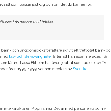
t sätt som passar just dig och om det du känner för.
erättelser: Läs massor med böcker.
barn- och ungdomsboksförfattare skrivit ett trettiotal barn- oc
r med
läs- och skrivsvårigheter
. Efter att han examinerades från
om lärare. Lasse Ekholm har även jobbat som radio- och Tv-
 Under åren 1995–1999 var han medlem av
Svenska
 inte karaktären Pippi fanns? Det är med personerna som vi