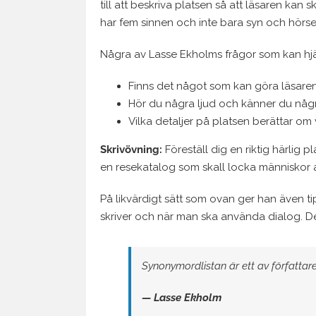
till att beskriva platsen så att läsaren kan 
har fem sinnen och inte bara syn och hörse
Några av Lasse Ekholms frågor som kan hjäl
Finns det något som kan göra läsaren
Hör du några ljud och känner du någ
Vilka detaljer på platsen berättar om 
Skrivövning:
Föreställ dig en riktig härlig pl
en resekatalog som skall locka människor at
På likvärdigt sätt som ovan ger han även t
skriver och när man ska använda dialog. Det 
Synonymordlista
n
är ett av författa
— Lasse Ekholm