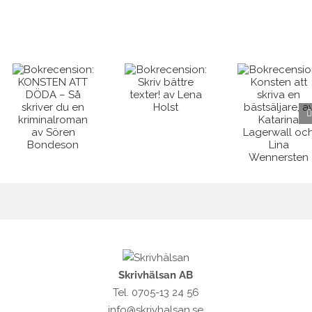
on:
Bokrecension:
Bokrecension:
Konsten att
Skriv bättre
skriva en
texter! av
bästsäljare,
Lena Holst
av Katarina
man
Lagerwall
och Lina
Wennersten
Skrivhälsan AB
Tel. 0705-13 24 56
info@skrivhalsan.se