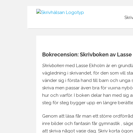
Fortsätt
till
Skri
innehållet
Visa
större
Bokrecension: Skrivboken av Lass
bild
Skrivboken
med Lasse Ekholm är en grundl
vägledning i skrivandet, för den som vill st
vänder sig i första hand till barn och ung
skriva men passar även bra för vuxna nybör
hur och varför. I boken delar han med sig av
steg för steg bygger upp en längre berätte
Genom att läsa får man ett större ordförrå
inre bilder och fantasin får gymnastik , säg
att skriva något varje dag. Skriv korta ögo