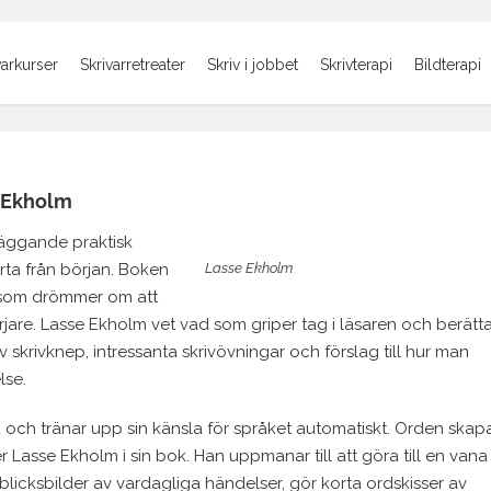
varkurser
Skrivarretreater
Skriv i jobbet
Skrivterapi
Bildterapi
e Ekholm
äggande praktisk
arta från början. Boken
Lasse Ekholm
a som drömmer om att
jare. Lasse Ekholm vet vad som griper tag i läsaren och berätta
 skrivknep, intressanta skrivövningar och förslag till hur man
lse.
d och tränar upp sin känsla för språket automatiskt. Orden skap
er Lasse Ekholm i sin bok. Han uppmanar till att göra till en vana
nblicksbilder av vardagliga händelser, gör korta ordskisser av