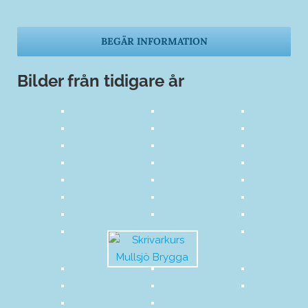
Lämna
detta
fält
tomt.
Bilder från tidigare år