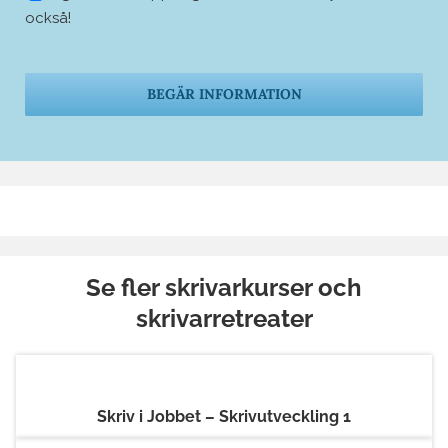
också!
Lämna
detta
fält
tomt.
Se fler skrivarkurser och
skrivarretreater
Skriv i Jobbet – Skrivutveckling 1