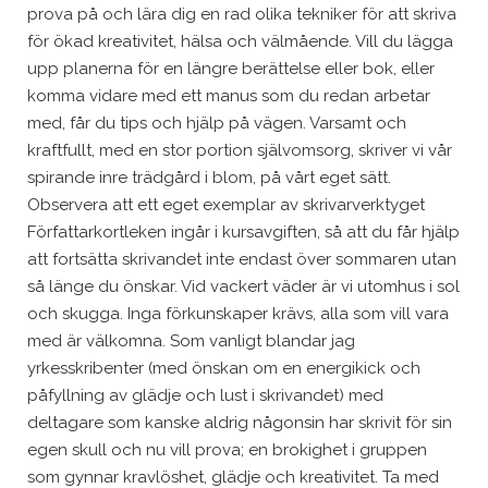
prova på och lära dig en rad olika tekniker för att skriva
för ökad kreativitet, hälsa och välmående. Vill du lägga
upp planerna för en längre berättelse eller bok, eller
komma vidare med ett manus som du redan arbetar
med, får du tips och hjälp på vägen. Varsamt och
kraftfullt, med en stor portion självomsorg, skriver vi vår
spirande inre trädgård i blom, på vårt eget sätt.
Observera att ett eget exemplar av skrivarverktyget
Författarkortleken ingår i kursavgiften, så att du får hjälp
att fortsätta skrivandet inte endast över sommaren utan
så länge du önskar. Vid vackert väder är vi utomhus i sol
och skugga. Inga förkunskaper krävs, alla som vill vara
med är välkomna. Som vanligt blandar jag
yrkesskribenter (med önskan om en energikick och
påfyllning av glädje och lust i skrivandet) med
deltagare som kanske aldrig någonsin har skrivit för sin
egen skull och nu vill prova; en brokighet i gruppen
som gynnar kravlöshet, glädje och kreativitet. Ta med