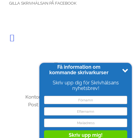
GILLA SKRIVHÄLSAN PÅ FACEBOOK
Få information om
kommande skrivarkurser
Skrivhälsan AB
Tel. 0705-13 24 56
Skriv upp dig för Skrivhälsans
nyhetsbrev!
info@skrivhalsan.se
Kontor & Ateljé: Såggatan 46, Göteborg
Post: Såggatan 20E, 414 58 Göteborg
Skriv upp mig!