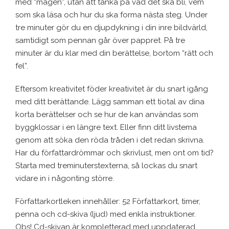
med “magen”, utan att tänka på vad det ska bli, vem
som ska läsa och hur du ska forma nästa steg. Under
tre minuter gör du en djupdykning i din inre bildvärld,
samtidigt som pennan går över pappret. På tre
minuter är du klar med din berättelse, bortom “rätt och
fel”.
Eftersom kreativitet föder kreativitet är du snart igång
med ditt berättande. Lägg samman ett tiotal av dina
korta berättelser och se hur de kan användas som
byggklossar i en längre text. Eller finn ditt livstema
genom att söka den röda tråden i det redan skrivna.
Har du författardrömmar och skrivlust, men ont om tid?
Starta med treminuterstexterna, så lockas du snart
vidare in i någonting större.
Författarkortleken innehåller: 52 Författarkort, timer,
penna och cd-skiva (ljud) med enkla instruktioner.
Obs! Cd-skivan är kompletterad med uppdaterad